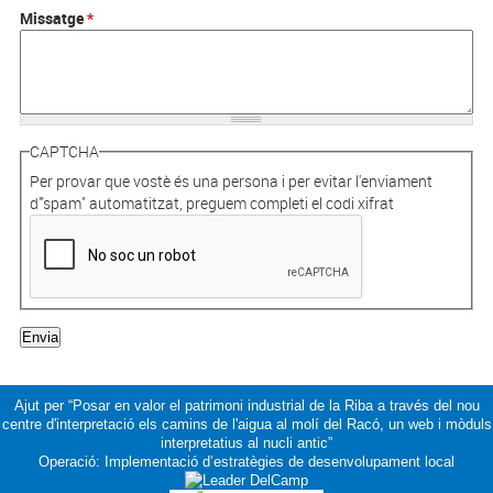
Missatge
*
CAPTCHA
Per provar que vostè és una persona i per evitar l'enviament
d'"spam" automatitzat, preguem completi el codi xifrat
Ajut per “Posar en valor el patrimoni industrial de la Riba a través del nou
centre d'interpretació els camins de l'aigua al molí del Racó, un web i mòduls
interpretatius al nucli antic”
Operació: Implementació d’estratègies de desenvolupament local