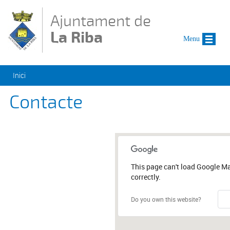
Vés al contingut
Ajuntament de
La Riba
Menu
Esteu aquí
Inici
Contacte
This page can't load Google M
correctly.
Do you own this website?